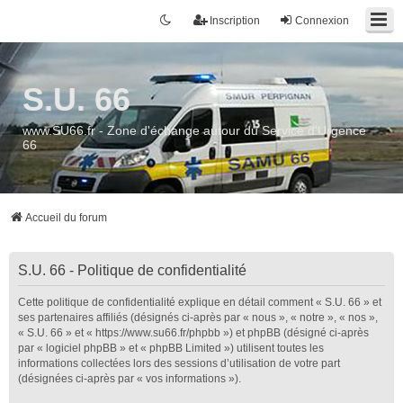
Inscription
Connexion
S.U. 66
www.SU66.fr - Zone d'échange autour du Service d'Urgence
66
Accueil du forum
S.U. 66 - Politique de confidentialité
Cette politique de confidentialité explique en détail comment « S.U. 66 » et
ses partenaires affiliés (désignés ci-après par « nous », « notre », « nos »,
« S.U. 66 » et « https://www.su66.fr/phpbb ») et phpBB (désigné ci-après
par « logiciel phpBB » et « phpBB Limited ») utilisent toutes les
informations collectées lors des sessions d’utilisation de votre part
(désignées ci-après par « vos informations »).