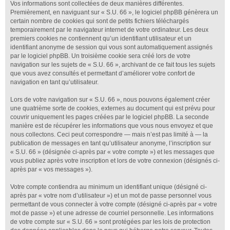
Vos informations sont collectées de deux manières différentes.
Premièrement, en naviguant sur « S.U. 66 », le logiciel phpBB génèrera un
certain nombre de cookies qui sont de petits fichiers téléchargés
temporairement par le navigateur internet de votre ordinateur. Les deux
premiers cookies ne contiennent qu’un identifiant utilisateur et un
identifiant anonyme de session qui vous sont automatiquement assignés
par le logiciel phpBB. Un troisième cookie sera créé lors de votre
navigation sur les sujets de « S.U. 66 », archivant de ce fait tous les sujets
que vous avez consultés et permettant d’améliorer votre confort de
navigation en tant qu’utilisateur.
Lors de votre navigation sur « S.U. 66 », nous pouvons également créer
une quatrième sorte de cookies, externes au document qui est prévu pour
couvrir uniquement les pages créées par le logiciel phpBB. La seconde
manière est de récupérer les informations que vous nous envoyez et que
nous collectons. Ceci peut correspondre — mais n’est pas limité à — la
publication de messages en tant qu’utilisateur anonyme, l’inscription sur
« S.U. 66 » (désignée ci-après par « votre compte ») et les messages que
vous publiez après votre inscription et lors de votre connexion (désignés ci-
après par « vos messages »).
Votre compte contiendra au minimum un identifiant unique (désigné ci-
après par « votre nom d’utilisateur ») et un mot de passe personnel vous
permettant de vous connecter à votre compte (désigné ci-après par « votre
mot de passe ») et une adresse de courriel personnelle. Les informations
de votre compte sur « S.U. 66 » sont protégées par les lois de protection