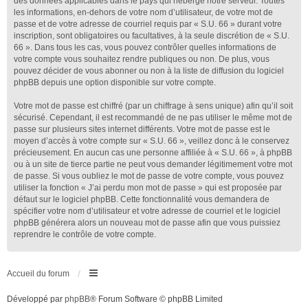
des données applicables dans le pays qui héberge notre serveur. Toutes
les informations, en-dehors de votre nom d’utilisateur, de votre mot de
passe et de votre adresse de courriel requis par « S.U. 66 » durant votre
inscription, sont obligatoires ou facultatives, à la seule discrétion de « S.U.
66 ». Dans tous les cas, vous pouvez contrôler quelles informations de
votre compte vous souhaitez rendre publiques ou non. De plus, vous
pouvez décider de vous abonner ou non à la liste de diffusion du logiciel
phpBB depuis une option disponible sur votre compte.
Votre mot de passe est chiffré (par un chiffrage à sens unique) afin qu’il soit
sécurisé. Cependant, il est recommandé de ne pas utiliser le même mot de
passe sur plusieurs sites internet différents. Votre mot de passe est le
moyen d’accès à votre compte sur « S.U. 66 », veillez donc à le conservez
précieusement. En aucun cas une personne affiliée à « S.U. 66 », à phpBB
ou à un site de tierce partie ne peut vous demander légitimement votre mot
de passe. Si vous oubliez le mot de passe de votre compte, vous pouvez
utiliser la fonction « J’ai perdu mon mot de passe » qui est proposée par
défaut sur le logiciel phpBB. Cette fonctionnalité vous demandera de
spécifier votre nom d’utilisateur et votre adresse de courriel et le logiciel
phpBB générera alors un nouveau mot de passe afin que vous puissiez
reprendre le contrôle de votre compte.
Accueil du forum
Développé par
phpBB
® Forum Software © phpBB Limited