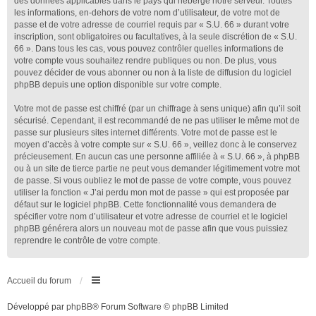
des données applicables dans le pays qui héberge notre serveur. Toutes
les informations, en-dehors de votre nom d’utilisateur, de votre mot de
passe et de votre adresse de courriel requis par « S.U. 66 » durant votre
inscription, sont obligatoires ou facultatives, à la seule discrétion de « S.U.
66 ». Dans tous les cas, vous pouvez contrôler quelles informations de
votre compte vous souhaitez rendre publiques ou non. De plus, vous
pouvez décider de vous abonner ou non à la liste de diffusion du logiciel
phpBB depuis une option disponible sur votre compte.
Votre mot de passe est chiffré (par un chiffrage à sens unique) afin qu’il soit
sécurisé. Cependant, il est recommandé de ne pas utiliser le même mot de
passe sur plusieurs sites internet différents. Votre mot de passe est le
moyen d’accès à votre compte sur « S.U. 66 », veillez donc à le conservez
précieusement. En aucun cas une personne affiliée à « S.U. 66 », à phpBB
ou à un site de tierce partie ne peut vous demander légitimement votre mot
de passe. Si vous oubliez le mot de passe de votre compte, vous pouvez
utiliser la fonction « J’ai perdu mon mot de passe » qui est proposée par
défaut sur le logiciel phpBB. Cette fonctionnalité vous demandera de
spécifier votre nom d’utilisateur et votre adresse de courriel et le logiciel
phpBB générera alors un nouveau mot de passe afin que vous puissiez
reprendre le contrôle de votre compte.
Accueil du forum
Développé par
phpBB
® Forum Software © phpBB Limited