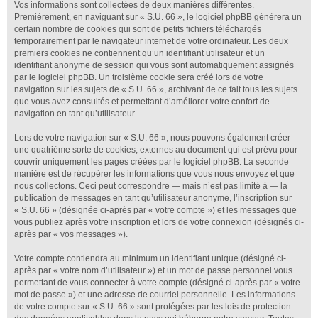
Vos informations sont collectées de deux manières différentes.
Premièrement, en naviguant sur « S.U. 66 », le logiciel phpBB génèrera un
certain nombre de cookies qui sont de petits fichiers téléchargés
temporairement par le navigateur internet de votre ordinateur. Les deux
premiers cookies ne contiennent qu’un identifiant utilisateur et un
identifiant anonyme de session qui vous sont automatiquement assignés
par le logiciel phpBB. Un troisième cookie sera créé lors de votre
navigation sur les sujets de « S.U. 66 », archivant de ce fait tous les sujets
que vous avez consultés et permettant d’améliorer votre confort de
navigation en tant qu’utilisateur.
Lors de votre navigation sur « S.U. 66 », nous pouvons également créer
une quatrième sorte de cookies, externes au document qui est prévu pour
couvrir uniquement les pages créées par le logiciel phpBB. La seconde
manière est de récupérer les informations que vous nous envoyez et que
nous collectons. Ceci peut correspondre — mais n’est pas limité à — la
publication de messages en tant qu’utilisateur anonyme, l’inscription sur
« S.U. 66 » (désignée ci-après par « votre compte ») et les messages que
vous publiez après votre inscription et lors de votre connexion (désignés ci-
après par « vos messages »).
Votre compte contiendra au minimum un identifiant unique (désigné ci-
après par « votre nom d’utilisateur ») et un mot de passe personnel vous
permettant de vous connecter à votre compte (désigné ci-après par « votre
mot de passe ») et une adresse de courriel personnelle. Les informations
de votre compte sur « S.U. 66 » sont protégées par les lois de protection