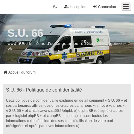
Inscription
Connexion
S.U. 66
www.SU66.fr - Zone d'échange autour du Service d'Urgence
66
Accueil du forum
S.U. 66 - Politique de confidentialité
Cette politique de confidentialité explique en détail comment « S.U. 66 » et
ses partenaires affiliés (désignés ci-après par « nous », « notre », « nos »,
« S.U. 66 » et « https://www.su66.fr/phpbb ») et phpBB (désigné ci-après
par « logiciel phpBB » et « phpBB Limited ») utilisent toutes les
informations collectées lors des sessions d’utilisation de votre part
(désignées ci-après par « vos informations »).